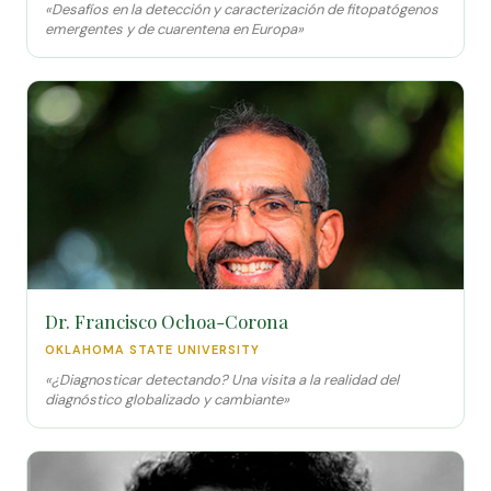
«Desafíos en la detección y caracterización de fitopatógenos
emergentes y de cuarentena en Europa»
Dr. Francisco Ochoa-Corona
OKLAHOMA STATE UNIVERSITY
«¿Diagnosticar detectando? Una visita a la realidad del
diagnóstico globalizado y cambiante»