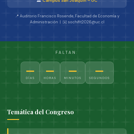
🏛️
Campus San Joaquín – UC
📍 Auditorio Francisco Rosende, Facultad de Economía y
Administración | ✉️ sochifit2026@uc.cl
FALTAN:
—
—
—
—
DÍAS
HORAS
MINUTOS
SEGUNDOS
Temática del Congreso